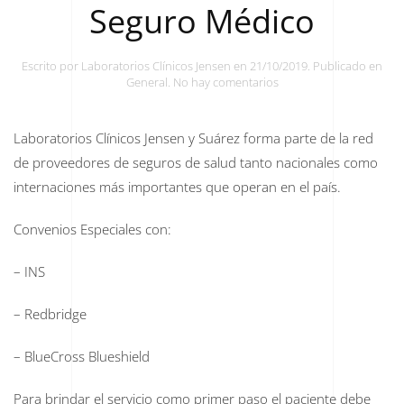
Seguro Médico
Escrito por
Laboratorios Clínicos Jensen
en
21/10/2019
. Publicado en
en
General
.
No hay comentarios
Seguro
Médico
Laboratorios Clínicos Jensen y Suárez forma parte de la red
de proveedores de seguros de salud tanto nacionales como
internaciones más importantes que operan en el país.
Convenios Especiales con:
– INS
– Redbridge
– BlueCross Blueshield
Para brindar el servicio como primer paso el paciente debe