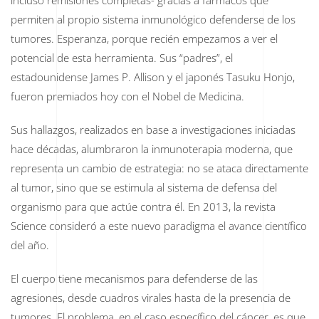
incluso remisiones completas- gracias a fármacos que
tratamiento
contra
permiten al propio sistema inmunológico defenderse de los
el
tumores. Esperanza, porque recién empezamos a ver el
cáncer
potencial de esta herramienta. Sus “padres”, el
estadounidense James P. Allison y el japonés Tasuku Honjo,
fueron premiados hoy con el Nobel de Medicina.
Sus hallazgos, realizados en base a investigaciones iniciadas
hace décadas, alumbraron la inmunoterapia moderna, que
representa un cambio de estrategia: no se ataca directamente
al tumor, sino que se estimula al sistema de defensa del
organismo para que actúe contra él. En 2013, la revista
Science consideró a este nuevo paradigma el avance científico
del año.
El cuerpo tiene mecanismos para defenderse de las
agresiones, desde cuadros virales hasta de la presencia de
tumores. El problema, en el caso específico del cáncer, es que