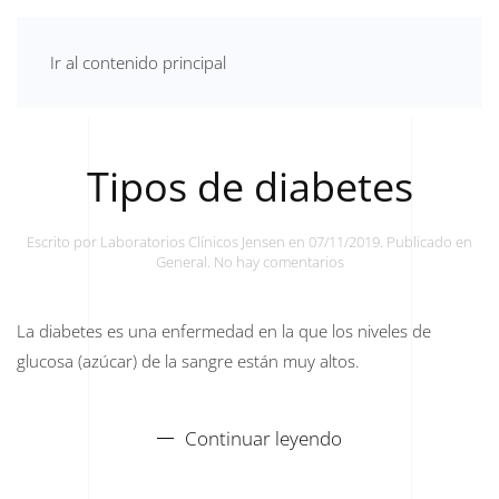
Ir al contenido principal
Tipos de diabetes
Escrito por
Laboratorios Clínicos Jensen
en
07/11/2019
. Publicado en
en
General
.
No hay comentarios
Tipos
de
diabetes
La diabetes es una enfermedad en la que los niveles de
glucosa (azúcar) de la sangre están muy altos.
Continuar leyendo