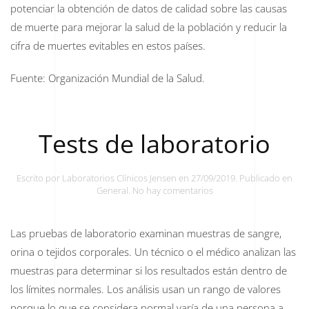
potenciar la obtención de datos de calidad sobre las causas
de muerte para mejorar la salud de la población y reducir la
cifra de muertes evitables en estos países.
Fuente: Organización Mundial de la Salud.
Tests de laboratorio
Escrito por
Laboratorios Clínicos Jensen
en
27/09/2019
. Publicado en
en
General
.
No hay comentarios
Tests
de
laboratorio
Las pruebas de laboratorio examinan muestras de sangre,
orina o tejidos corporales. Un técnico o el médico analizan las
muestras para determinar si los resultados están dentro de
los límites normales. Los análisis usan un rango de valores
porque lo que se considera normal varía de una persona a