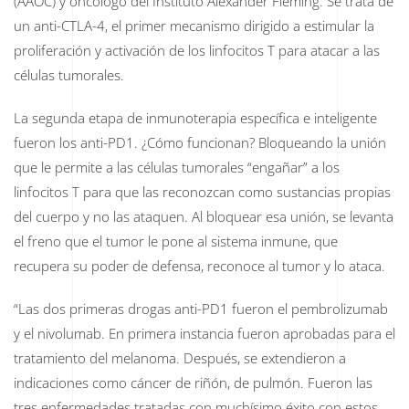
(AAOC) y oncólogo del Instituto Alexander Fleming. Se trata de
un anti-CTLA-4, el primer mecanismo dirigido a estimular la
proliferación y activación de los linfocitos T para atacar a las
células tumorales.
La segunda etapa de inmunoterapia específica e inteligente
fueron los anti-PD1. ¿Cómo funcionan? Bloqueando la unión
que le permite a las células tumorales “engañar” a los
linfocitos T para que las reconozcan como sustancias propias
del cuerpo y no las ataquen. Al bloquear esa unión, se levanta
el freno que el tumor le pone al sistema inmune, que
recupera su poder de defensa, reconoce al tumor y lo ataca.
“Las dos primeras drogas anti-PD1 fueron el pembrolizumab
y el nivolumab. En primera instancia fueron aprobadas para el
tratamiento del melanoma. Después, se extendieron a
indicaciones como cáncer de riñón, de pulmón. Fueron las
tres enfermedades tratadas con muchísimo éxito con estos