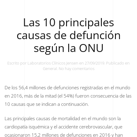
Las 10 principales
causas de defunción
según la ONU
Escrito por
Laboratorios Clínicos Jensen
en
27/09/2019
. Publicado en
en
General
.
No hay comentarios
Las
10
principales
De los 56,4 millones de defunciones registradas en el mundo
causas
en 2016, más de la mitad (el 54%) fueron consecuencia de las
de
defunción
10 causas que se indican a continuación.
según
la
ONU
Las principales causas de mortalidad en el mundo son la
cardiopatía isquémica y el accidente cerebrovascular, que
ocasionaron 15,2 millones de defunciones en 2016 y han