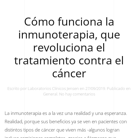
Cómo funciona la
inmunoterapia, que
revoluciona el
tratamiento contra el
cáncer
Escrito por
Laboratorios Clínicos Jensen
en
27/09/2019
. Publicado en
en
General
.
No hay comentarios
Cómo
funciona
la
La inmunoterapia es a la vez una realidad y una esperanza.
inmunoterapia,
Realidad, porque sus beneficios ya se ven en pacientes con
que
revoluciona
distintos tipos de cáncer que viven más -algunos logran
el